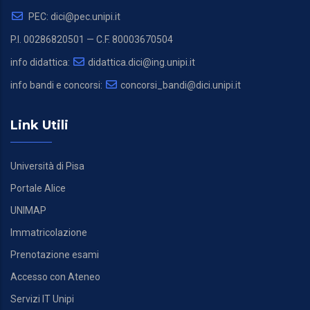
PEC: dici@pec.unipi.it
P.I. 00286820501 — C.F. 80003670504
info didattica:
didattica.dici@ing.unipi.it
info bandi e concorsi:
concorsi_bandi@dici.unipi.it
Link Utili
Università di Pisa
Portale Alice
UNIMAP
Immatricolazione
Prenotazione esami
Accesso con Ateneo
Servizi IT Unipi