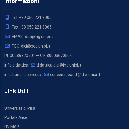
Informazioni
Tel. +39 050 221 8000
Fax +39 050 221 8065
EMAIL: dici@ing.unipi.it
PEC: dici@pec.unipi.it
P.I. 00286820501 — C.F. 80003670504
info didattica:
didattica.dici@ing.unipi.it
info bandi e concorsi:
concorsi_bandi@dici.unipi.it
Link Utili
Università di Pisa
Portale Alice
UNIMAP