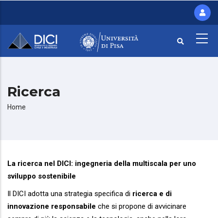
Salta
al
contenuto
principale
Ricerca
Briciole
Home
di
pane
La ricerca nel DICI: ingegneria della multiscala per uno
sviluppo sostenibile
Il DICI adotta una strategia specifica di
ricerca e di
innovazione responsabile
che si propone di avvicinare