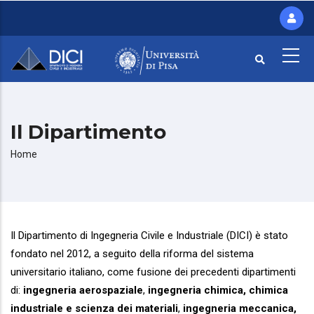
Salta
al
contenuto
principale
Il Dipartimento
Briciole
Home
di
pane
Il Dipartimento di Ingegneria Civile e Industriale (DICI) è stato
fondato nel 2012, a seguito della riforma del sistema
universitario italiano, come fusione dei precedenti dipartimenti
di:
ingegneria aerospaziale
,
ingegneria chimica, chimica
industriale e scienza dei materiali
,
ingegneria meccanica,