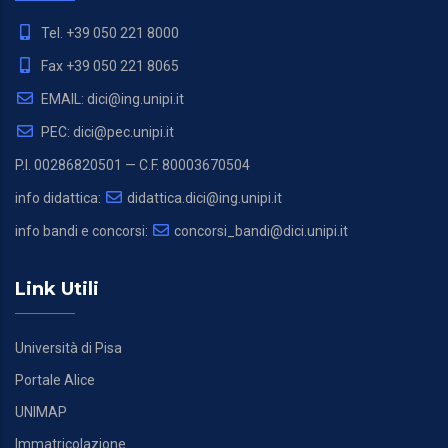
Tel. +39 050 221 8000
Fax +39 050 221 8065
EMAIL: dici@ing.unipi.it
PEC: dici@pec.unipi.it
P.I. 00286820501 — C.F. 80003670504
info didattica:
didattica.dici@ing.unipi.it
info bandi e concorsi:
concorsi_bandi@dici.unipi.it
Link Utili
Università di Pisa
Portale Alice
UNIMAP
Immatricolazione