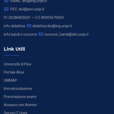
EMAIL: dici@ing.unipi.it
PEC: dici@pec.unipi.it
P.I. 00286820501 — C.F. 80003670504
info didattica:
didattica.dici@ing.unipi.it
info bandi e concorsi:
concorsi_bandi@dici.unipi.it
Link Utili
Università di Pisa
Portale Alice
UNIMAP
Immatricolazione
Prenotazione esami
Accesso con Ateneo
Servizi IT Unipi