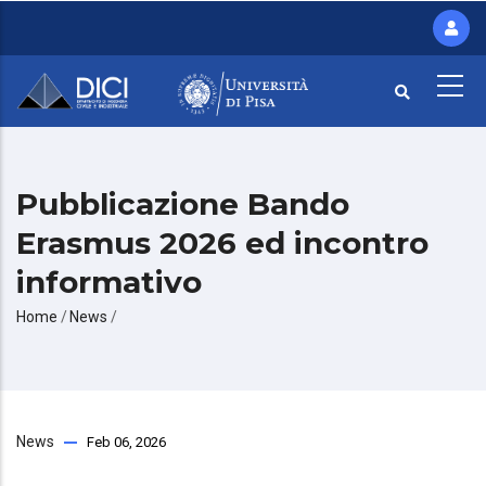
Salta
al
contenuto
principale
Pubblicazione Bando
Erasmus 2026 ed incontro
informativo
Briciole
Home
/
News
/
di
pane
News
Feb 06, 2026