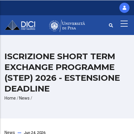
Salta
al
contenuto
principale
ISCRIZIONE SHORT TERM
EXCHANGE PROGRAMME
(STEP) 2026 - ESTENSIONE
DEADLINE
Briciole
Home
/
News
/
di
pane
News
Jun 24, 2026