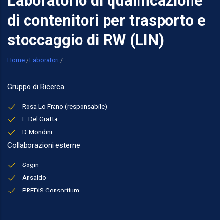
Laboratorio di qualificazione
di contenitori per trasporto e
stoccaggio di RW (LIN)
Breadcrumb
Home
/
Laboratori
/
Gruppo di Ricerca
Rosa Lo Frano (responsabile)
E. Del Gratta
D. Mondini
Collaborazioni esterne
Sogin
Ansaldo
PREDIS Consortium