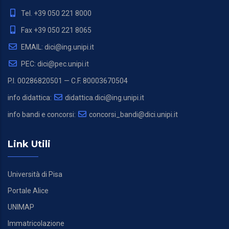
Tel. +39 050 221 8000
Fax +39 050 221 8065
EMAIL: dici@ing.unipi.it
PEC: dici@pec.unipi.it
P.I. 00286820501 — C.F. 80003670504
info didattica:
didattica.dici@ing.unipi.it
info bandi e concorsi:
concorsi_bandi@dici.unipi.it
Link Utili
Università di Pisa
Portale Alice
UNIMAP
Immatricolazione