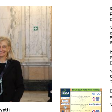
P
S
“
B
n
vetti