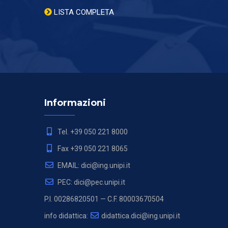
LISTA COMPLETA
Informazioni
Tel. +39 050 221 8000
Fax +39 050 221 8065
EMAIL: dici@ing.unipi.it
PEC: dici@pec.unipi.it
P.I. 00286820501 — C.F. 80003670504
info didattica:
didattica.dici@ing.unipi.it