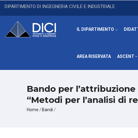
Salta
DIPARTIMENTO DI INGEGNERIA CIVILE E INDUSTRIALE
al
contenuto
principale
IL DIPARTIMENTO
DIDAT
AREA RISERVATA
ASCENT - 
Bando per l’attribuzione 
“Metodi per l’analisi di r
Briciole
Home
/
Bandi
/
di
pane