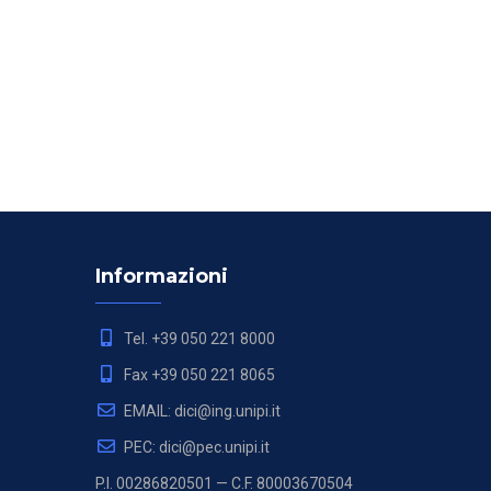
Informazioni
Tel. +39 050 221 8000
Fax +39 050 221 8065
EMAIL: dici@ing.unipi.it
PEC: dici@pec.unipi.it
P.I. 00286820501 — C.F. 80003670504