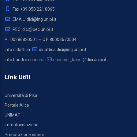
Fax +39 050 221 8065
EMAIL: dici@ing.unipi.it
PEC: dici@pec.unipi.it
P.I. 00286820501 — C.F. 80003670504
info didattica:
didattica.dici@ing.unipi.it
info bandi e concorsi:
concorsi_bandi@dici.unipi.it
Link Utili
Università di Pisa
Portale Alice
UNIMAP
Immatricolazione
Prenotazione esami