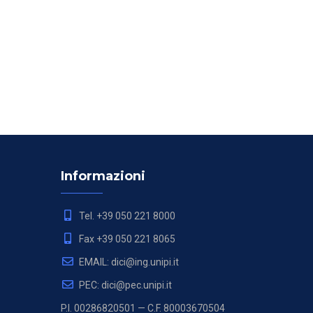
Informazioni
Tel. +39 050 221 8000
Fax +39 050 221 8065
EMAIL: dici@ing.unipi.it
PEC: dici@pec.unipi.it
P.I. 00286820501 — C.F. 80003670504