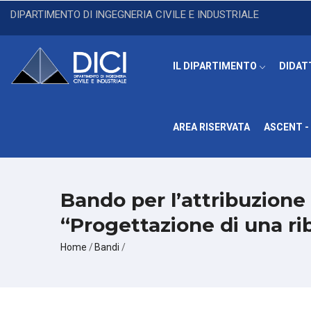
Salta
DIPARTIMENTO DI INGEGNERIA CIVILE E INDUSTRIALE
al
contenuto
principale
IL DIPARTIMENTO
DIDAT
AREA RISERVATA
ASCENT - 
Bando per l’attribuzione 
“Progettazione di una ri
Briciole
Home
/
Bandi
/
di
pane