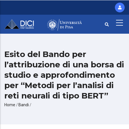
Salta
al
contenuto
principale
Esito del Bando per
l’attribuzione di una borsa di
studio e approfondimento
per “Metodi per l’analisi di
reti neurali di tipo BERT”
Briciole
Home
/
Bandi
/
di
pane