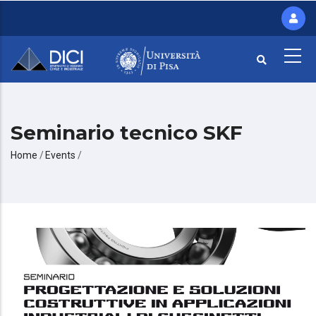
Salta
al
contenuto
principale
Seminario tecnico SKF
Briciole
Home
/
Events
/
di
pane